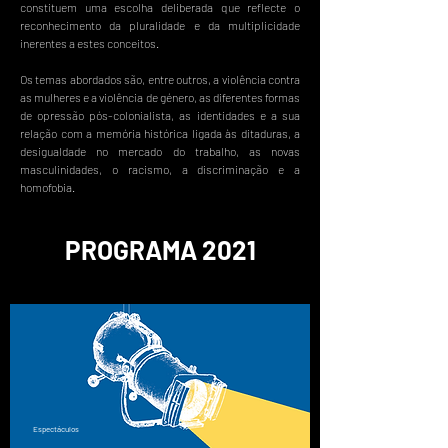
constituem uma escolha deliberada que reflecte o
reconhecimento da pluralidade e da multiplicidade
inerentes a estes conceitos.
Os temas abordados são, entre outros, a violência contra
as mulheres e a violência de género, as diferentes formas
de opressão pós-colonialista, as identidades e a sua
relação com a memória histórica ligada às ditaduras, a
desigualdade no mercado do trabalho, as novas
masculinidades, o racismo, a discriminação e a
homofobia.
PROGRAMA 2021
Espectáculos