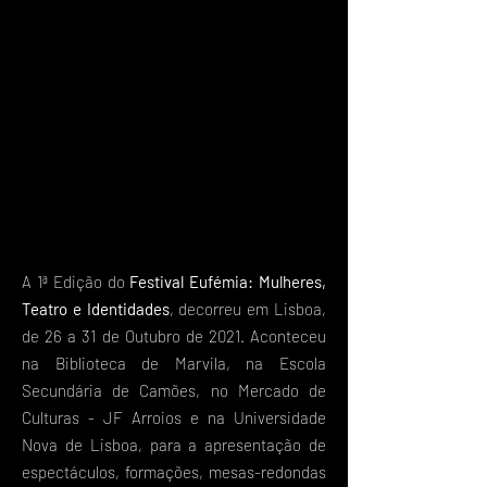
A 1ª Edição do
Festival Eufémia: Mulheres,
Teatro e Identidades
, decorreu em Lisboa,
de 26 a 31 de Outubro de 2021. Aconteceu
na Biblioteca de Marvila, na Escola
Secundária de Camões, no Mercado de
Culturas - JF Arroios e na Universidade
Nova de Lisboa, para a apresentação de
espectáculos, formações, mesas-redondas