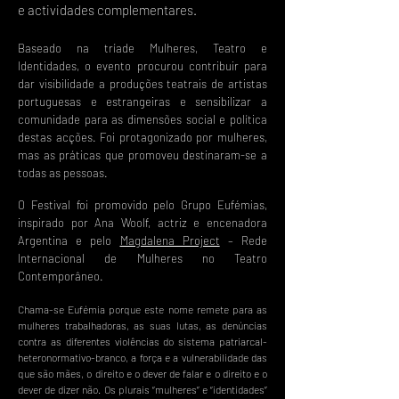
e actividades complementares.
Baseado na tríade Mulheres, Teatro e
Identidades, o evento procurou contribuir para
dar visibilidade a produções teatrais de artistas
portuguesas e estrangeiras e sensibilizar a
comunidade para as dimensões social e política
destas acções. Foi protagonizado por mulheres,
mas as práticas que promoveu destinaram-se a
todas as pessoas.
O Festival foi promovido pelo Grupo Eufémias,
inspirado por Ana Woolf, actriz e encenadora
Argentina e pelo
Magdalena Project
– Rede
Internacional de Mulheres no Teatro
Contemporâneo.
Chama-se Eufémia porque este nome remete para as
mulheres trabalhadoras, as suas lutas, as denúncias
contra as diferentes violências do sistema patriarcal-
heteronormativo-branco, a força e a vulnerabilidade das
que são mães, o direito e o dever de falar e o direito e o
dever de dizer não. Os plurais “mulheres” e “identidades”