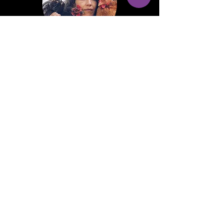
Mulher Enciclopédica
Poliana Tuchia e Keli Freitas
(BR)
08/Nov | 21h00
COMPRAR