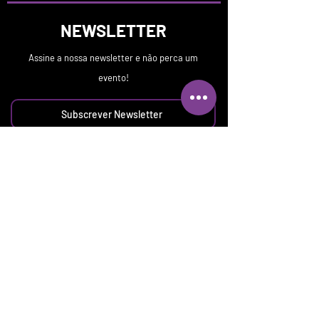
NEWSLETTER
Assine a nossa newsletter e não perca um
evento!
Subscrever Newsletter
GRUPO EUFÉMIAS
Lisboa, Portugal
festival.eufemia@gmail.com
Quem Somos
Festival Eufémia 2023